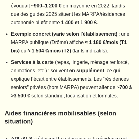
évoquait ~
900–1 200 €
en moyenne en 2022, tandis
que des guides 2025 situent les MARPA/résidences
autonomie plutôt entre
1 400 et 1 900 €
.
Exemple concret (varie selon l’établissement)
: une
MARPA publique (Drôme) affiche
≈ 1 180 €/mois (T1
bis)
ou
≈ 1 504 €/mois (T2)
(tarifs indicatifs).
Services à la carte
(repas, lingerie, ménage renforcé,
animations, etc.) : souvent
en supplément
, ce qui
explique l’écart entre établissements. Les “résidences
seniors” privées (hors MARPA) peuvent aller de
~700 à
>3 500 €
selon standing, localisation et formules.
Aides financières mobilisables (selon
situation)
APL/ALS
: réduisent la redevance si la résidence est