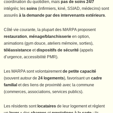
coordination du quotidien, mais
pas de soins 24/7
intégrés; les
soins
(infirmiers, kiné, SSIAD, médecins) sont
assurés
à la demande par des intervenants extérieurs
.
Côté vie courante, la plupart des MARPA proposent
restauration
,
ménage/blanchisserie
en option,
animations (gym douce, ateliers mémoire, sorties),
téléassistance
et
dispositifs de sécurité
(appels
d’urgence, accessibilité PMR).
Les MARPA sont volontairement
de petite capacité
(souvent autour de
24 logements
), favorisant un
cadre
familial
et des liens de proximité avec la commune
(commerces, associations, services publics).
Les résidents sont
locataires
de leur logement et règlent
un
loyer
+ des
charges
et
prestations à la carte
; ils