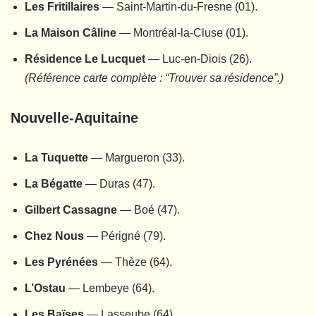
Les Fritillaires
— Saint-Martin-du-Fresne (01).
La Maison Câline
— Montréal-la-Cluse (01).
Résidence Le Lucquet
— Luc-en-Diois (26).
(Référence carte complète : “Trouver sa résidence”.)
Nouvelle-Aquitaine
La Tuquette
— Margueron (33).
La Bégatte
— Duras (47).
Gilbert Cassagne
— Boé (47).
Chez Nous
— Périgné (79).
Les Pyrénées
— Thèze (64).
L’Ostau
— Lembeye (64).
Les Baïses
— Lasseube (64).