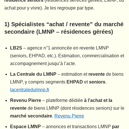
résidence seniors
(résidences services gérées, LMNP, ou
achat pour y vivre). Je les regroupe par type.
1) Spécialistes “achat / revente” du marché
secondaire (LMNP – résidences gérées)
LB2S
– agence n°1 annoncée en revente LMNP
(seniors, EHPAD, etc.). Estimation, commercialisation et
accompagnement jusqu’à l’acte.
La Centrale du LMNP
– estimation et
revente
de biens
LMNP, y compris segments
EHPAD
et
seniors
.
lacentraledulmnp.fr
Revenu Pierre
– plateforme dédiée
à l’achat et la
revente
de biens LMNP (dont résidences seniors) sur le
marché secondaire
.
Revenu Pierre
Espace LMNP
– annonces et transactions LMNP
par