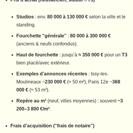
Studios
: env.
80 000 à 130 000 €
selon la ville et le
standing.
Fourchette “générale”
:
80 000 à 300 000 €
(anciens & neufs confondus).
Haut de fourchette
: jusqu’à
≈ 350 000 €
pour un
T3
bien placé/avec extérieur.
Exemples d’annonces récentes
: Issy-les-
Moulineaux ~
230 000 €
(≈ 50 m²), Paris 12e ~
368
000 €
(≈ 53 m²).
Repère au m²
(neuf, villes moyennes) : souvent
~3
200–3 800 €/m²
.
Frais d’acquisition (“frais de notaire”)